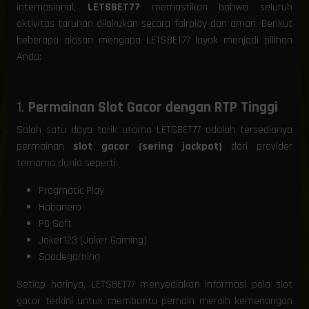
internasional,
LETSBET77
memastikan bahwa seluruh
aktivitas taruhan dilakukan secara fairplay dan aman. Berikut
beberapa alasan mengapa LETSBET77 layak menjadi pilihan
Anda:
1.
Permainan Slot Gacor dengan RTP Tinggi
Salah satu daya tarik utama LETSBET77 adalah tersedianya
permainan
slot gacor (sering jackpot)
dari provider
ternama dunia seperti:
Pragmatic Play
Habanero
PG Soft
Joker123 (Joker Gaming)
Spadegaming
Setiap harinya, LETSBET77 menyediakan informasi pola slot
gacor terkini untuk membantu pemain meraih kemenangan