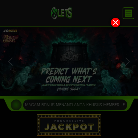
X
Previous
Next
BAGAI MACAM BONUS MENANTI ANDA KHUSUS MEMBER LETSBET77 .
8
7
9
9
6
0
8
1
3
6
8
8
7
2
5
9
0
1
7
2
9
9
4
8
0
0
1
7
0
2