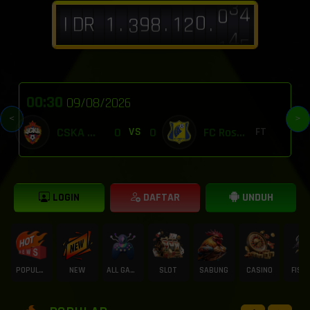
5
7
7
4
8
6
9
3
1
6
0
5
9
0
I
D
R
.
.
.
9
1
1
2
8
3
4
6
6
3
7
8
5
4
0
5
1
8
6
1
0
2
2
3
9
4
3
5
5
2
6
7
4
9
5
4
2
7
2
7
1
3
3
4
0
5
2
4
4
1
5
3
6
8
3
6
00:30
09/08/2026
<
>
CSKA Moscow
0
0
FC Rostov
VS
FT
LOGIN
DAFTAR
UNDUH
POPULAR
NEW
ALL GAME
SLOT
SABUNG
CASINO
FISH