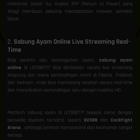
maksimal. Selain itu, tingkat RTP (Return to Player) yang
tinggi membuat peluang mendapatkan maxwin semakin
besar.
2.
Sabung Ayam Online Live Streaming Real-
Time
Bagi pecinta adu ketangguhan ayam,
sabung ayam
online
di LETSBET77 bisa dimainkan secara live streaming
langsung dari arena pertandingan resmi di Filipina, Thailand,
dan Vietnam. Anda bisa memasang taruhan secara real-time
dan menyaksikan pertandingan seru dengan kualitas HD.
Platform sabung ayam di LETSBET77 bekerja sama dengan
penyedia layanan ternama seperti
SV388
dan
CockFight
Arena
, sehingga jaminan transparansi dan keamanan sangat
terjaga.