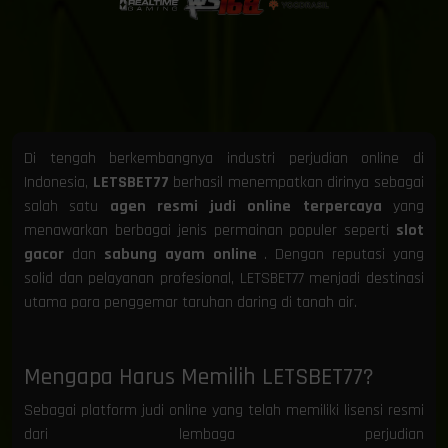
Di tengah berkembangnya industri perjudian online di
Indonesia,
LETSBET77
berhasil menempatkan dirinya sebagai
salah satu
agen resmi judi online terpercaya
yang
menawarkan berbagai jenis permainan populer seperti
slot
gacor
dan
sabung ayam online
. Dengan reputasi yang
solid dan pelayanan profesional, LETSBET77 menjadi destinasi
utama para penggemar taruhan daring di tanah air.
Mengapa Harus Memilih LETSBET77?
Sebagai platform judi online yang telah memiliki lisensi resmi
dari lembaga perjudian