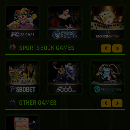
SPORTSBOOK GAMES
OTHER GAMES