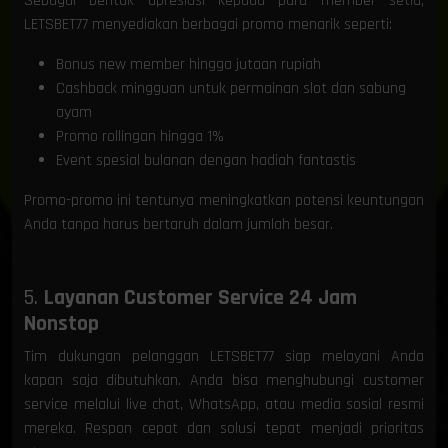
Sebagai bentuk apresiasi kepada para member setia,
LETSBET77 menyediakan berbagai promo menarik seperti:
Bonus new member hingga jutaan rupiah
Cashback mingguan untuk permainan slot dan sabung
ayam
Promo rollingan hingga 1%
Event spesial bulanan dengan hadiah fantastis
Promo-promo ini tentunya meningkatkan potensi keuntungan
Anda tanpa harus bertaruh dalam jumlah besar.
5.
Layanan Customer Service 24 Jam
Nonstop
Tim dukungan pelanggan LETSBET77 siap melayani Anda
kapan saja dibutuhkan. Anda bisa menghubungi customer
service melalui live chat, WhatsApp, atau media sosial resmi
mereka. Respon cepat dan solusi tepat menjadi prioritas